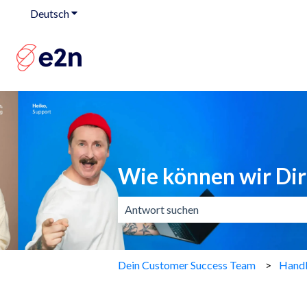
Deutsch
Untermenü für Übersetzungen anzeigen
Wie können wir Dir
Es gibt keine Vorschläge, da das Suchf
Dein Customer Success Team
Handb