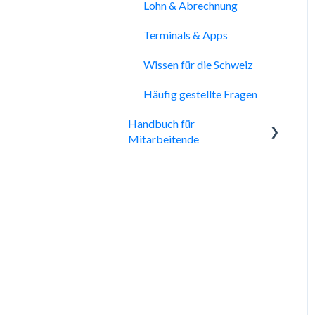
Lohn & Abrechnung
Terminals & Apps
Wissen für die Schweiz
Häufig gestellte Fragen
Handbuch für
Mitarbeitende
Mein Tag & Startseite
Dienstplan
Arbeitszeiten &
Überstunden
Verfügbarkeiten &
Schichtwünsche