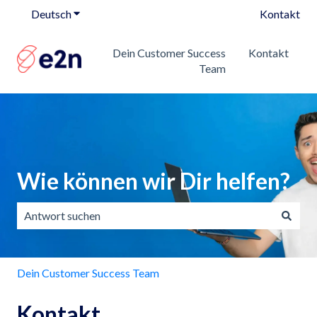
Deutsch
Untermenü für Übersetzungen anzeigen
Kontakt
Dein Customer Success
Kontakt
Team
Wie können wir Dir helfen?
Es gibt keine Vorschläge, da das Suchfeld leer ist.
Dein Customer Success Team
Kontakt