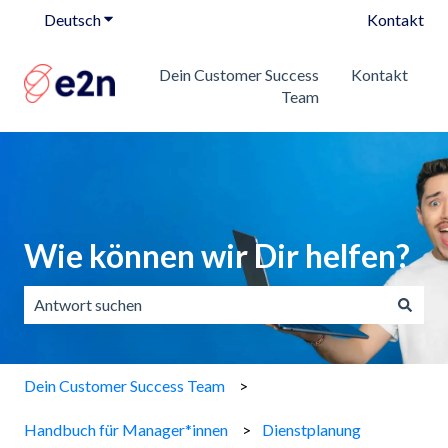
Deutsch
Untermenü für Übersetzungen anzeigen
Kontakt
Dein Customer Success
Kontakt
Team
Wie können wir Dir helfen?
Es gibt keine Vorschläge, da das Suchfeld leer ist.
Dein Customer Success Team
Handbuch für Manager*innen
Dienstplanung